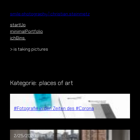
Zum
Inhalt
smile.photography | christian.steinmetz
springen
startUp
minimalPortfolio
ichBins.
> is taking pictures
Kategorie:
.places of art
3/12/2020
#Fotografie in den Zeiten des #Corona
2/25/2020